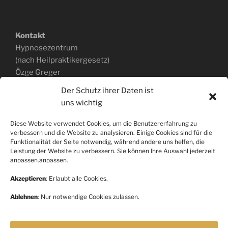
Kontakt
Hypnosezentrum
(nach Heilpraktikergesetz)
Özge Greger
Ackerstraße 168a
Der Schutz ihrer Daten ist
40233 Düsseldorf
uns wichtig
0151.403 340 43
www.hypnosepraxis-greger.de
Diese Website verwendet Cookies, um die Benutzererfahrung zu
verbessern und die Website zu analysieren. Einige Cookies sind für die
Funktionalität der Seite notwendig, während andere uns helfen, die
Leistung der Website zu verbessern. Sie können Ihre Auswahl jederzeit
anpassen.anpassen.
Rechtliche Hinweise
Akzeptieren
: Erlaubt alle Cookies.
Impressum
Datenschutz
Ablehnen
: Nur notwendige Cookies zulassen.