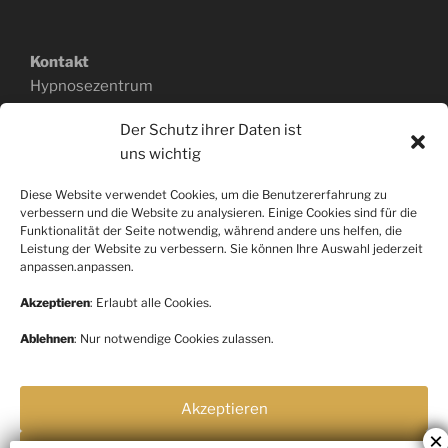
Kontakt
Hypnosezentrum
(nach Heilpraktikergesetz)
Der Schutz ihrer Daten ist
Özge Greger
uns wichtig
Ackerstraße 168a
40233 Düsseldorf
Diese Website verwendet Cookies, um die Benutzererfahrung zu
0151.403 340 43
verbessern und die Website zu analysieren. Einige Cookies sind für die
www.hypnosepraxis-greger.de
Funktionalität der Seite notwendig, während andere uns helfen, die
Leistung der Website zu verbessern. Sie können Ihre Auswahl jederzeit
anpassen.anpassen.
Akzeptieren
: Erlaubt alle Cookies.
Rechtliche Hinweise
Ablehnen
: Nur notwendige Cookies zulassen.
Impressum
Datenschutz
Akzeptieren