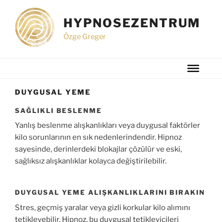
İçeriğe
geç
HYPNOSEZENTRUM
Özge Greger
DUYGUSAL YEME
SAĞLIKLI BESLENME
Yanlış beslenme alışkanlıkları veya duygusal faktörler
kilo sorunlarının en sık nedenlerindendir. Hipnoz
sayesinde, derinlerdeki blokajlar çözülür ve eski,
sağlıksız alışkanlıklar kolayca değiştirilebilir.
DUYGUSAL YEME ALIŞKANLIKLARINI BIRAKIN
Stres, geçmiş yaralar veya gizli korkular kilo alımını
tetikleyebilir. Hipnoz, bu duygusal tetikleyicileri