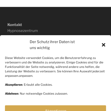
Kontakt
Hypnosezentrum
(nach Heilpraktikergesetz)
Der Schutz ihrer Daten ist
Özge Greger
uns wichtig
Ackerstraße 168a
40233 Düsseldorf
Diese Website verwendet Cookies, um die Benutzererfahrung zu
0151.403 340 43
verbessern und die Website zu analysieren. Einige Cookies sind für die
www.hypnosepraxis-greger.de
Funktionalität der Seite notwendig, während andere uns helfen, die
Leistung der Website zu verbessern. Sie können Ihre Auswahl jederzeit
anpassen.anpassen.
Akzeptieren
: Erlaubt alle Cookies.
Rechtliche Hinweise
Ablehnen
: Nur notwendige Cookies zulassen.
Impressum
Datenschutz
Akzeptieren