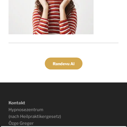
Randevu Al
Kontakt
Hypnosezentrum
(nach Heilpraktikergesetz)
Özge Greger