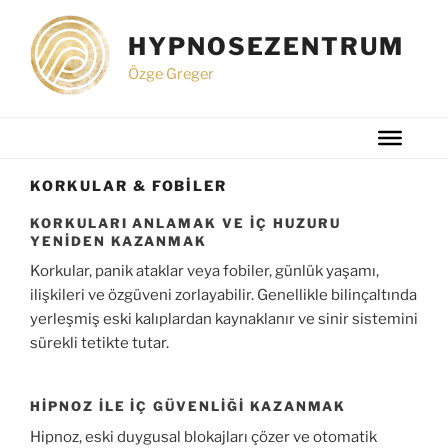
İçeriğe
geç
HYPNOSEZENTRUM
Özge Greger
KORKULAR & FOBILER
KORKULARI ANLAMAK VE İÇ HUZURU
YENIDEN KAZANMAK
Korkular, panik ataklar veya fobiler, günlük yaşamı,
ilişkileri ve özgüveni zorlayabilir. Genellikle bilinçaltında
yerleşmiş eski kalıplardan kaynaklanır ve sinir sistemini
sürekli tetikte tutar.
HIPNOZ ILE IÇ GÜVENLIĞI KAZANMAK
Hipnoz, eski duygusal blokajları çözer ve otomatik